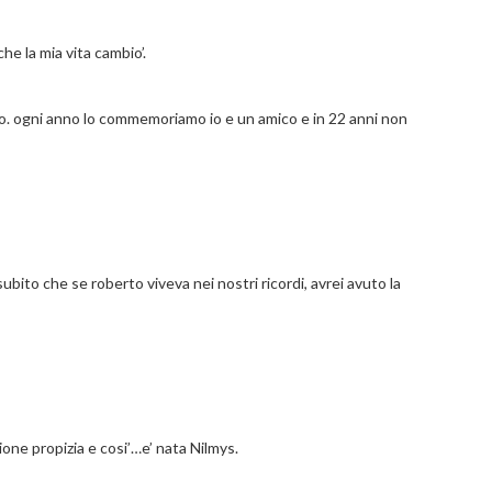
e la mia vita cambio’.
o. ogni anno lo commemoriamo io e un amico e in 22 anni non
ubito che se roberto viveva nei nostri ricordi, avrei avuto la
zione propizia e cosi’…e’ nata Nilmys.