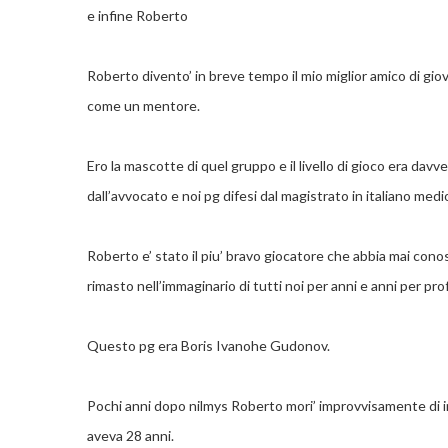
e infine Roberto
Roberto divento’ in breve tempo il mio miglior amico di giov
come un mentore.
Ero la mascotte di quel gruppo e il livello di gioco era davv
dall’avvocato e noi pg difesi dal magistrato in italiano med
Roberto e’ stato il piu’ bravo giocatore che abbia mai cono
rimasto nell’immaginario di tutti noi per anni e anni per pro
Questo pg era Boris Ivanohe Gudonov.
Pochi anni dopo nilmys Roberto mori’ improvvisamente di in
aveva 28 anni.