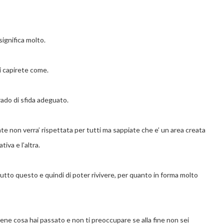
ignifica molto.
ni capirete come.
rado di sfida adeguato.
te non verra’ rispettata per tutti ma sappiate che e’ un area creata
va e l’altra.
 tutto questo e quindi di poter rivivere, per quanto in forma molto
ne cosa hai passato e non ti preoccupare se alla fine non sei