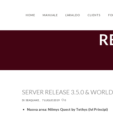
HOME
MANUALE
L’ARALDO
CLIENTS
FO
R
SERVER RELEASE 3.5.0 & WORLD 
DI:
SEAQUAKE
7 LUGLIO 2019
0
Nuova area: Nilmys Quest by Tethys (lvl Principi)