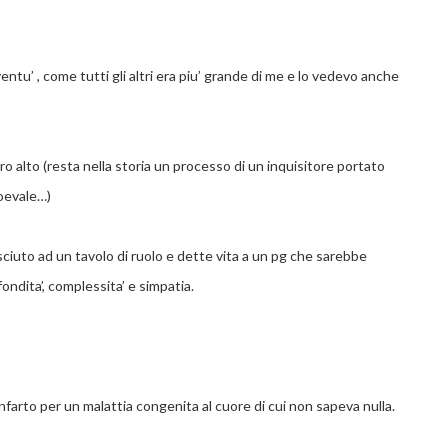
entu’ , come tutti gli altri era piu’ grande di me e lo vedevo anche
ero alto (resta nella storia un processo di un inquisitore portato
ioevale…)
sciuto ad un tavolo di ruolo e dette vita a un pg che sarebbe
fondita’, complessita’ e simpatia.
farto per un malattia congenita al cuore di cui non sapeva nulla.