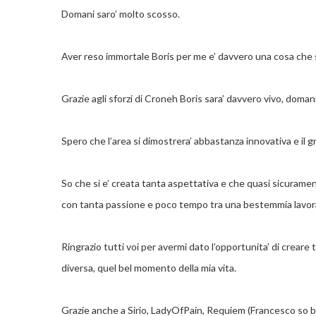
Domani saro’ molto scosso.
Aver reso immortale Boris per me e’ davvero una cosa che s
Grazie agli sforzi di Croneh Boris sara’ davvero vivo, doma
Spero che l’area si dimostrera’ abbastanza innovativa e il g
So che si e’ creata tanta aspettativa e che quasi sicuramen
con tanta passione e poco tempo tra una bestemmia lavorati
Ringrazio tutti voi per avermi dato l’opportunita’ di creare
diversa, quel bel momento della mia vita.
Grazie anche a Sirio, LadyOfPain, Requiem (Francesco so be