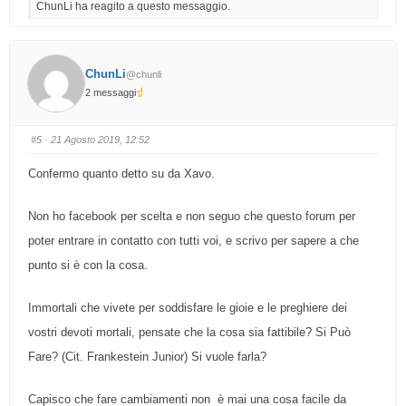
ChunLi ha reagito a questo messaggio.
l
l
i
i
c
c
p
p
e
e
r
r
p
p
ChunLi
@chunli
o
o
l
l
2 messaggi
l
l
i
i
c
c
e
e
i
i
#5
· 21 Agosto 2019, 12:52
n
n
b
a
a
l
Confermo quanto detto su da Xavo.
s
t
s
o
o
.
.
Non ho facebook per scelta e non seguo che questo forum per
poter entrare in contatto con tutti voi, e scrivo per sapere a che
punto si è con la cosa.
Immortali che vivete per soddisfare le gioie e le preghiere dei
vostri devoti mortali, pensate che la cosa sia fattibile? Si Può
Fare? (Cit. Frankestein Junior) Si vuole farla?
Capisco che fare cambiamenti non è mai una cosa facile da