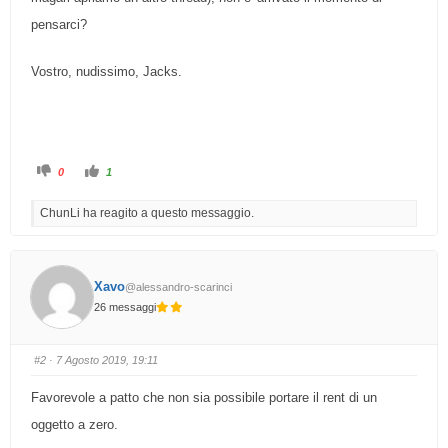
pensarci?
Vostro, nudissimo, Jacks.
F
F
0
1
a
a
i
i
c
c
ChunLi ha reagito a questo messaggio.
l
l
i
i
c
c
p
p
e
e
r
r
p
p
Xavo
@alessandro-scarinci
o
o
l
l
26 messaggi
l
l
i
i
c
c
e
e
i
i
#2
· 7 Agosto 2019, 19:11
n
n
b
a
a
l
Favorevole a patto che non sia possibile portare il rent di un
s
t
s
o
o
.
oggetto a zero.
.