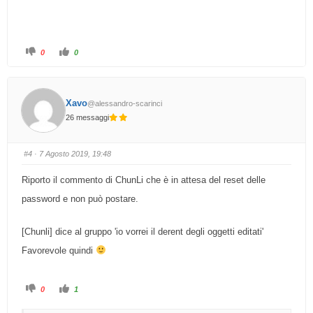
F
F
0
0
a
a
i
i
c
c
l
l
i
i
c
c
Xavo
@alessandro-scarinci
p
p
e
e
26 messaggi
r
r
p
p
o
o
l
l
l
l
#4
· 7 Agosto 2019, 19:48
i
i
c
c
e
e
Riporto il commento di ChunLi che è in attesa del reset delle
i
i
n
n
b
a
password e non può postare.
a
l
s
t
s
o
o
.
[Chunli] dice al gruppo 'io vorrei il derent degli oggetti editati'
.
Favorevole quindi
F
F
0
1
a
a
i
i
c
c