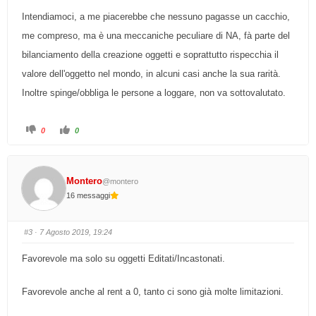
Intendiamoci, a me piacerebbe che nessuno pagasse un cacchio,
me compreso, ma è una meccaniche peculiare di NA, fà parte del
bilanciamento della creazione oggetti e soprattutto rispecchia il
valore dell'oggetto nel mondo, in alcuni casi anche la sua rarità.
Inoltre spinge/obbliga le persone a loggare, non va sottovalutato.
F
F
0
0
a
a
i
i
c
c
l
l
i
i
c
c
Montero
@montero
p
p
e
e
16 messaggi
r
r
p
p
o
o
l
l
l
l
#3
· 7 Agosto 2019, 19:24
i
i
c
c
e
e
Favorevole ma solo su oggetti Editati/Incastonati.
i
i
n
n
b
a
a
l
Favorevole anche al rent a 0, tanto ci sono già molte limitazioni.
s
t
s
o
o
.
.