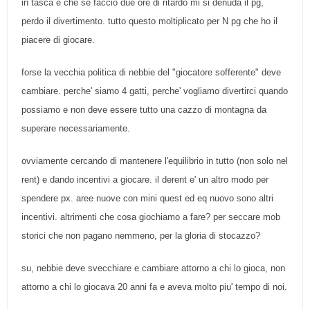
in tasca e che se faccio due ore di ritardo mi si denuda il pg,
perdo il divertimento. tutto questo moltiplicato per N pg che ho il
piacere di giocare.
forse la vecchia politica di nebbie del "giocatore sofferente" deve
cambiare. perche' siamo 4 gatti, perche' vogliamo divertirci quando
possiamo e non deve essere tutto una cazzo di montagna da
superare necessariamente.
ovviamente cercando di mantenere l'equilibrio in tutto (non solo nel
rent) e dando incentivi a giocare. il derent e' un altro modo per
spendere px. aree nuove con mini quest ed eq nuovo sono altri
incentivi. altrimenti che cosa giochiamo a fare? per seccare mob
storici che non pagano nemmeno, per la gloria di stocazzo?
su, nebbie deve svecchiare e cambiare attorno a chi lo gioca, non
attorno a chi lo giocava 20 anni fa e aveva molto piu' tempo di noi.