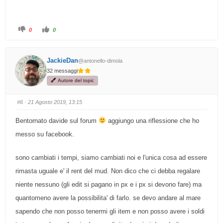
F
F
0
0
a
a
i
i
c
c
l
l
i
i
JackieDan
@antonello-dimola
c
c
p
p
32 messaggi
e
e
r
r
Autore del topic
p
p
o
o
l
l
l
l
#6
· 21 Agosto 2019, 13:15
i
i
c
c
e
e
Bentornato davide sul forum
aggiungo una riflessione che ho
i
i
n
n
b
a
messo su facebook.
a
l
s
t
s
o
o
.
sono cambiati i tempi, siamo cambiati noi e l'unica cosa ad essere
.
rimasta uguale e' il rent del mud. Non dico che ci debba regalare
niente nessuno (gli edit si pagano in px e i px si devono fare) ma
quantomeno avere la possibilita' di farlo. se devo andare al mare
sapendo che non posso tenermi gli item e non posso avere i soldi