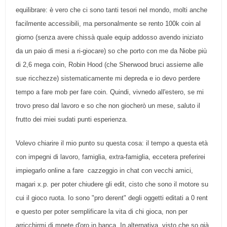
equilibrare: è vero che ci sono tanti tesori nel mondo, molti anche
facilmente accessibili, ma personalmente se rento 100k coin al
giorno (senza avere chissà quale equip addosso avendo iniziato
da un paio di mesi a ri-giocare) so che porto con me da Niobe più
di 2,6 mega coin, Robin Hood (che Sherwood bruci assieme alle
sue ricchezze) sistematicamente mi depreda e io devo perdere
tempo a fare mob per fare coin. Quindi, vivnedo all'estero, se mi
trovo preso dal lavoro e so che non giocherò un mese, saluto il
frutto dei miei sudati punti esperienza.
Volevo chiarire il mio punto su questa cosa: il tempo a questa età
con impegni di lavoro, famiglia, extra-famiglia, eccetera preferirei
impiegarlo online a fare cazzeggio in chat con vecchi amici,
magari x.p. per poter chiudere gli edit, cisto che sono il motore su
cui il gioco ruota. Io sono "pro derent" degli oggetti editati a 0 rent
e questo per poter semplificare la vita di chi gioca, non per
arricchirmi di mnete d'oro in banca. In alternativa, visto che so già