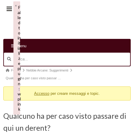
×
F
ai
le
d
t
o
in
it
Menu
ia
li
Navigazione
z
forum
e
pl
Forum
Forum
Nebbie Arcane: Suggerimenti
u
breadcrumbs
gi
Qualcuno ha per caso visto passar …
n
-
:
w
Accesso
per creare messaggi e topic.
Sei
pl
qui:
in
k
Qualcuno ha per caso visto passare di
Failed to initialize plugin: wplink
qui un derent?